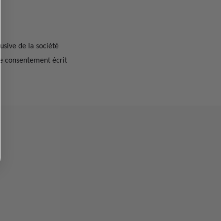
usive de la société
le consentement écrit