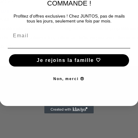
COMMANDE !
ation :
p.com
Profitez d'offres exclusives ! Chez JUNTOS, pas de mails
05 44
tous les jours, seulement une fois par mois.
 déposée auprès de l’INPI. L’intégralité du site est la propriété excl
duction ou représentation, même partielle, ne peut avoir lieu sans 
OS SAS.
Je rejoins la famille 🤍
Non, merci 😞