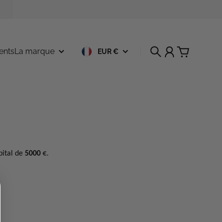
ents
La marque
EUR €
Recherche
Compte
Panier
pital de
5000
€.