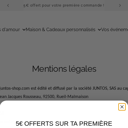
5€ offert pour votre première commande !
s d'amour
Maison & Cadeaux personnalisés
Vos événem
Mentions légales
juntos-shop.com est édité et diffusé par la société JUNTOS, SAS au ca
e Jean Jacques Rousseau, 92500, Rueil-Malmaison
18
unautaire :
5€ OFFERTS SUR TA PREMIÈRE